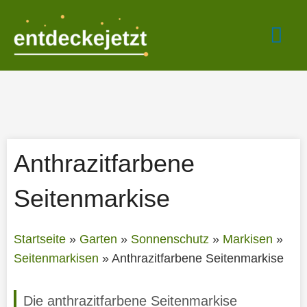
Zum
Hau
Inhalt
springen
Anthrazitfarbene
Seitenmarkise
Startseite
»
Garten
»
Sonnenschutz
»
Markisen
»
Seitenmarkisen
»
Anthrazitfarbene Seitenmarkise
Die anthrazitfarbene Seitenmarkise