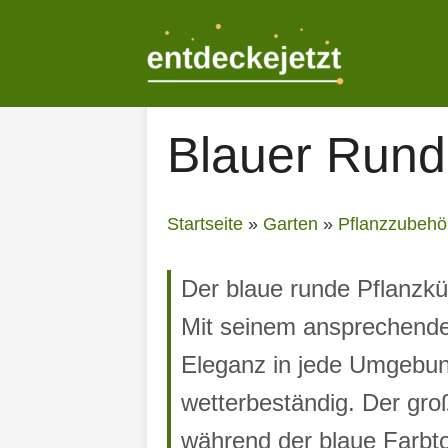
Zum
Inhalt
springen
Blauer Rund
Startseite
»
Garten
»
Pflanzzubehö
Der blaue runde Pflanzküb
Mit seinem ansprechende
Eleganz in jede Umgebung.
wetterbeständig. Der gro
während der blaue Farbto