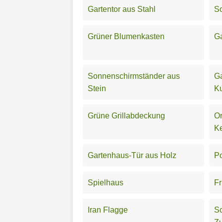
Gartentor aus Stahl
So
Grüner Blumenkasten
Ga
Sonnenschirmständer aus
Ga
Stein
Ku
Grüne Grillabdeckung
Or
K
Gartenhaus-Tür aus Holz
Po
Spielhaus
Fr
Iran Flagge
S