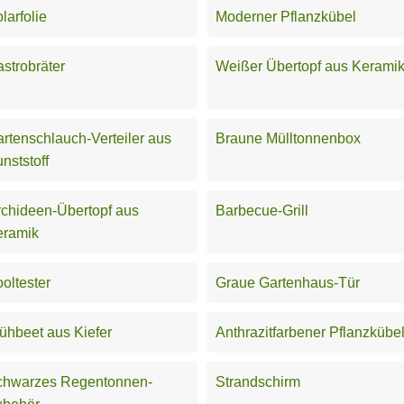
larfolie
Moderner Pflanzkübel
strobräter
Weißer Übertopf aus Kerami
rtenschlauch-Verteiler aus
Braune Mülltonnenbox
nststoff
chideen-Übertopf aus
Barbecue-Grill
eramik
oltester
Graue Gartenhaus-Tür
ühbeet aus Kiefer
Anthrazitfarbener Pflanzkübe
chwarzes Regentonnen-
Strandschirm