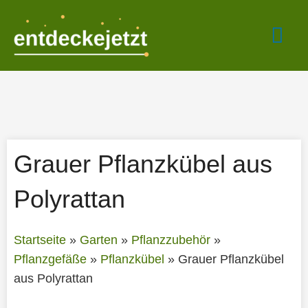
Zum
Hau
Inhalt
springen
Grauer Pflanzkübel aus
Polyrattan
Startseite
»
Garten
»
Pflanzzubehör
»
Pflanzgefäße
»
Pflanzkübel
»
Grauer Pflanzkübel
aus Polyrattan