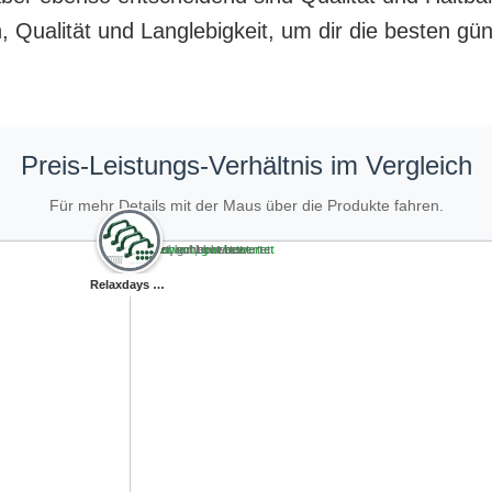
 Qualität und Langlebigkeit, um dir die besten gü
Preis-Leistungs-Verhältnis im Vergleich
Für mehr Details mit der Maus über die Produkte fahren.
Teuer, schlecht bewertet
Preiswert, schlecht bewertet
Teuer, gut bewertet
Preiswert, gut bewertet
Relaxdays Steue...
Relaxdays Klett...
Spielturmking S...