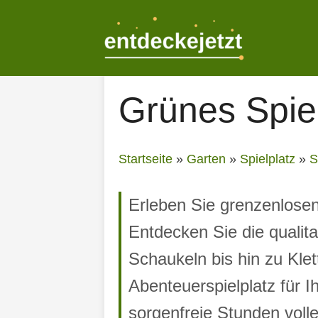
Zum
Inhalt
springen
Grünes Spie
Startseite
»
Garten
»
Spielplatz
»
S
Erleben Sie grenzenlose
Entdecken Sie die qualita
Schaukeln bis hin zu Kle
Abenteuerspielplatz für I
sorgenfreie Stunden vol