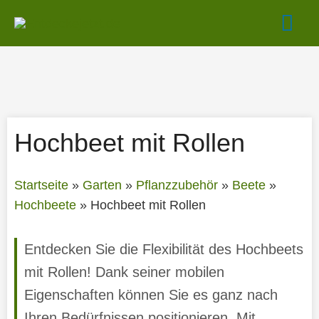
Zum
Hau
Inhalt
springen
Hochbeet mit Rollen
Startseite
»
Garten
»
Pflanzzubehör
»
Beete
»
Hochbeete
»
Hochbeet mit Rollen
Entdecken Sie die Flexibilität des Hochbeets
mit Rollen! Dank seiner mobilen
Eigenschaften können Sie es ganz nach
Ihren Bedürfnissen positionieren. Mit