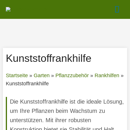
Zum
Hau
Inhalt
springen
Kunststoffrankhilfe
Startseite
»
Garten
»
Pflanzzubehör
»
Rankhilfen
»
Kunststoffrankhilfe
Die Kunststoffrankhilfe ist die ideale Lösung,
um Ihre Pflanzen beim Wachstum zu
unterstützen. Mit ihrer robusten
Konstruktion bietet sie Stabilität und Halt,