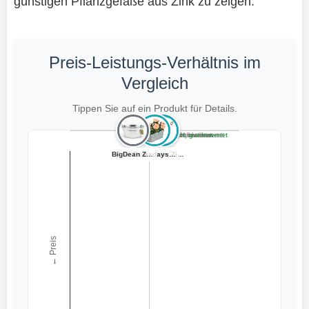
günstigen Pflanzgefäße aus Zink zu zeigen.
Preis-Leistungs-Verhältnis im
Vergleich
Tippen Sie auf ein Produkt für Details.
Teuer, schlecht bewertet
Preiswert, schlecht bewertet
Teuer, gut bewertet
Preiswert, gut bewertet
BigDean Zinkwan...
LB H&F Nostalgi...
Relaxdays Blume...
LB H&F Blumenka...
zeitzone Zinkto...
← Preis