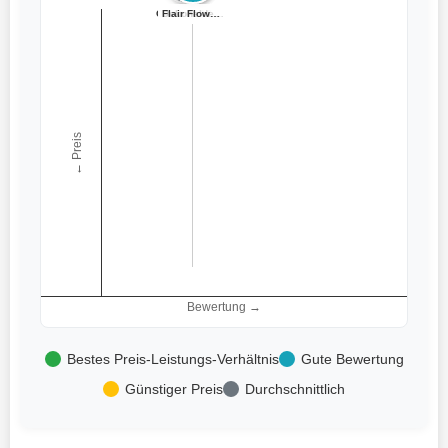
Oairse 2er-Set ...
Flair Flower Ze...
Omtofo 12.5cm K...
Muzhira Blument...
Dekohelden24 Bl...
← Preis
Bewertung →
Bestes Preis-Leistungs-Verhältnis
Gute Bewertung
Günstiger Preis
Durchschnittlich