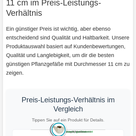
11 cm im Preis-Leistungs-
Verhältnis
Ein günstiger Preis ist wichtig, aber ebenso
entscheidend sind Qualität und Haltbarkeit. Unsere
Produktauswahl basiert auf Kundenbewertungen,
Qualität und Langlebigkeit, um dir die besten
günstigen Pflanzgefäße mit Durchmesser 11 cm zu
zeigen.
Preis-Leistungs-Verhältnis im
Vergleich
Tippen Sie auf ein Produkt für Details.
Teuer, schlecht bewertet
Preiswert, schlecht bewertet
Teuer, gut bewertet
Preiswert, gut bewertet