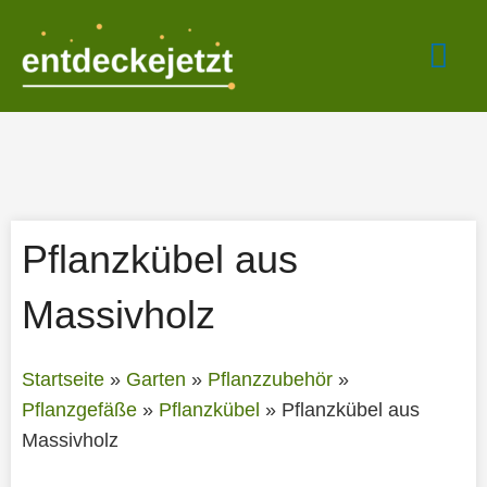
Zum
Hau
Inhalt
springen
Pflanzkübel aus
Massivholz
Startseite
»
Garten
»
Pflanzzubehör
»
Pflanzgefäße
»
Pflanzkübel
»
Pflanzkübel aus
Massivholz