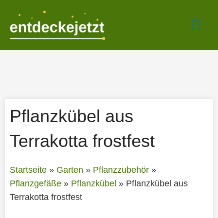
Zum
Hau
Inhalt
springen
Pflanzkübel aus
Terrakotta frostfest
Startseite
»
Garten
»
Pflanzzubehör
»
Pflanzgefäße
»
Pflanzkübel
»
Pflanzkübel aus
Terrakotta frostfest