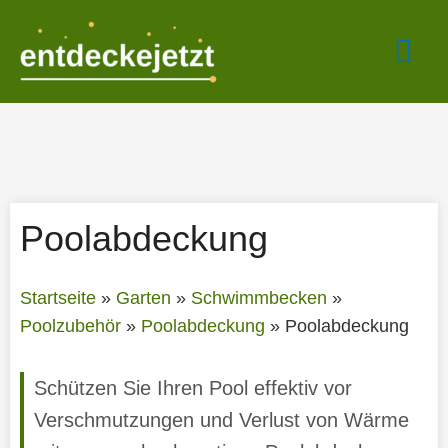
Zum
Hau
Inhalt
springen
Poolabdeckung
Startseite
»
Garten
»
Schwimmbecken
»
Poolzubehör
»
Poolabdeckung
»
Poolabdeckung
Schützen Sie Ihren Pool effektiv vor
Verschmutzungen und Verlust von Wärme