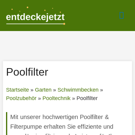
Zum
Hau
Inhalt
springen
Poolfilter
Startseite
»
Garten
»
Schwimmbecken
»
Poolzubehör
»
Pooltechnik
»
Poolfilter
Mit unserer hochwertigen Poolfilter &
Filterpumpe erhalten Sie effiziente und