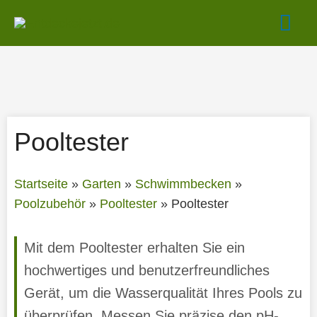
Zum
Hau
Inhalt
springen
Pooltester
Startseite
»
Garten
»
Schwimmbecken
»
Poolzubehör
»
Pooltester
»
Pooltester
Mit dem Pooltester erhalten Sie ein
hochwertiges und benutzerfreundliches
Gerät, um die Wasserqualität Ihres Pools zu
überprüfen. Messen Sie präzise den pH-