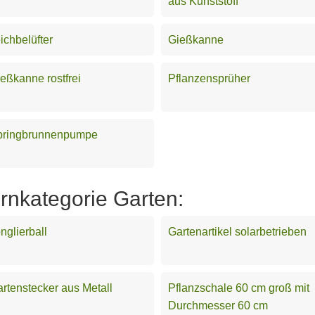
aus Kunststoff
ichbelüfter
Gießkanne
eßkanne rostfrei
Pflanzensprüher
pringbrunnenpumpe
ernkategorie Garten:
nglierball
Gartenartikel solarbetrieben
rtenstecker aus Metall
Pflanzschale 60 cm groß mit
Durchmesser 60 cm