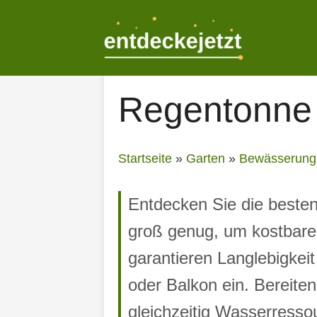
Zum
Inhalt
springen
Regentonne 
Startseite
»
Garten
»
Bewässerung
Entdecken Sie die beste
groß genug, um kostbare
garantieren Langlebigkei
oder Balkon ein. Bereite
gleichzeitig Wasserresso