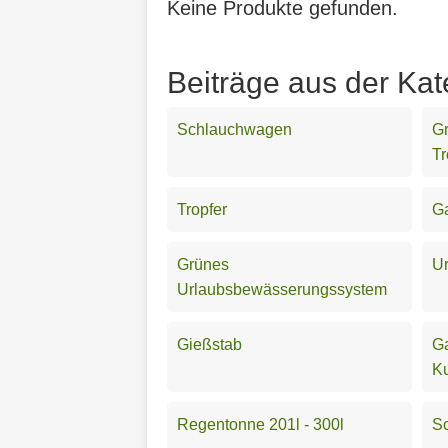
Keine Produkte gefunden.
Beiträge aus der Ka
Schlauchwagen
G
T
Tropfer
Ga
Grünes
U
Urlaubsbewässerungssystem
Gießstab
Ga
Ku
Regentonne 201l - 300l
S