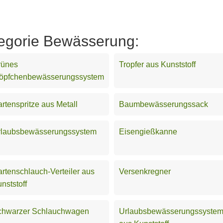
tegorie Bewässerung:
rünes
Tropfer aus Kunststoff
röpfchenbewässerungssystem
rtenspritze aus Metall
Baumbewässerungssack
rlaubsbewässerungssystem
Eisengießkanne
rtenschlauch-Verteiler aus
Versenkregner
nststoff
chwarzer Schlauchwagen
Urlaubsbewässerungssyste