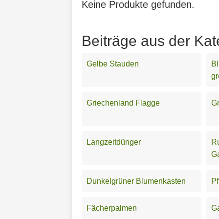
Keine Produkte gefunden.
Beiträge aus der Kat
Gelbe Stauden
Bl
g
Griechenland Flagge
Gr
Langzeitdünger
Ru
G
Dunkelgrüner Blumenkasten
Pf
Fächerpalmen
Ga