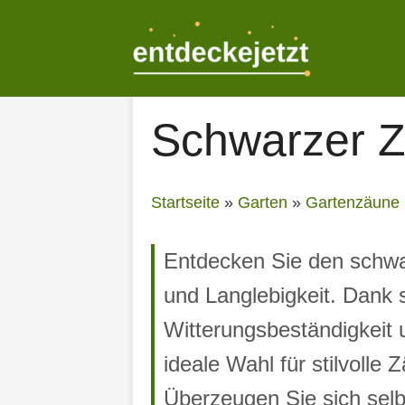
Zum
Inhalt
springen
Schwarzer 
Startseite
»
Garten
»
Gartenzäune
Entdecken Sie den schwa
und Langlebigkeit. Dank s
Witterungsbeständigkeit 
ideale Wahl für stilvoll
Überzeugen Sie sich sel