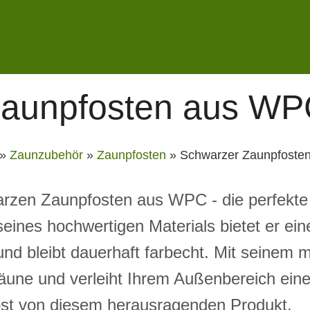
Zaunpfosten aus W
»
Zaunzubehör
»
Zaunpfosten
»
Schwarzer Zaunpfoste
rzen Zaunpfosten aus WPC - die perfekte
eines hochwertigen Materials bietet er ein
und bleibt dauerhaft farbecht. Mit seinem 
e Zäune und verleiht Ihrem Außenbereich ei
bst von diesem herausragenden Produkt.