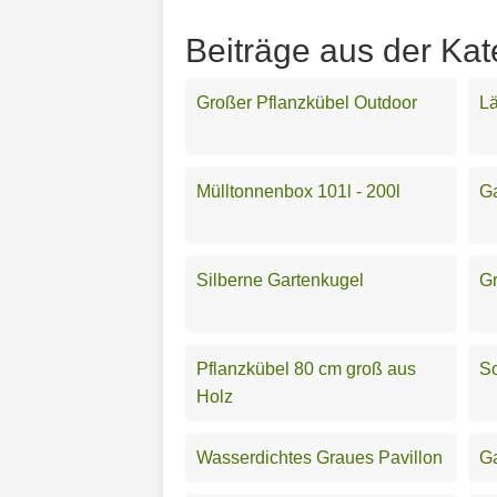
Beiträge aus der Kat
Großer Pflanzkübel Outdoor
L
Mülltonnenbox 101l - 200l
Ga
Silberne Gartenkugel
Gr
Pflanzkübel 80 cm groß aus
So
Holz
Wasserdichtes Graues Pavillon
Ga