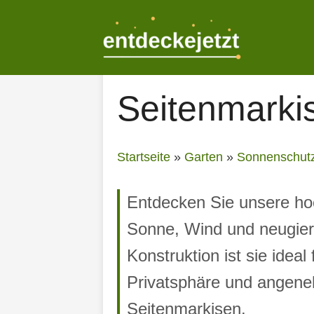
Zum
Inhalt
springen
Seitenmarki
Startseite
»
Garten
»
Sonnenschut
Entdecken Sie unsere hoc
Sonne, Wind und neugieri
Konstruktion ist sie ide
Privatsphäre und angene
Seitenmarkisen.