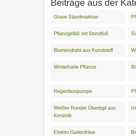
Beiträge aus der Kat
Graue Standmarkise
Pf
Pflanzgefäß mit Standfuß
Si
Blumendraht aus Kunststoff
W
Winterharte Pflanze
B
Regenfasspumpe
Pf
Weißer Runder Übertopf aus
Un
Keramik
Elektro Gartenfräse
B