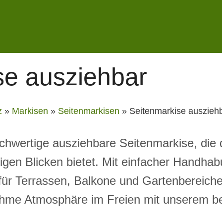
se ausziehbar
z
»
Markisen
»
Seitenmarkisen
»
Seitenmarkise auszieh
hwertige ausziehbare Seitenmarkise, die 
gen Blicken bietet. Mit einfacher Handhab
al für Terrassen, Balkone und Gartenbereic
hme Atmosphäre im Freien mit unserem be