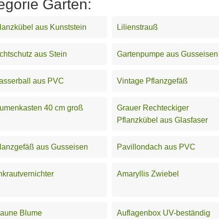
egorie Garten:
lanzkübel aus Kunststein
Lilienstrauß
chtschutz aus Stein
Gartenpumpe aus Gusseisen
asserball aus PVC
Vintage Pflanzgefäß
lumenkasten 40 cm groß
Grauer Rechteckiger
Pflanzkübel aus Glasfaser
lanzgefäß aus Gusseisen
Pavillondach aus PVC
krautvernichter
Amaryllis Zwiebel
raune Blume
Auflagenbox UV-beständig