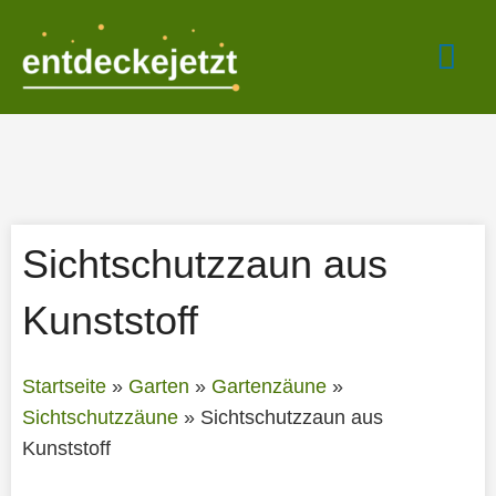
Zum
Hau
Inhalt
springen
Sichtschutzzaun aus
Kunststoff
Startseite
»
Garten
»
Gartenzäune
»
Sichtschutzzäune
»
Sichtschutzzaun aus
Kunststoff