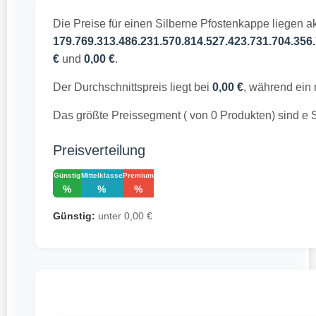
Die Preise für einen Silberne Pfostenkappe liegen a
179.769.313.486.231.570.814.527.423.731.704.356.
€
und
0,00 €
.
Der Durchschnittspreis liegt bei
0,00 €
, während ein 
Das größte Preissegment ( von 0 Produkten) sind e 
Preisverteilung
Günstig
Mittelklasse
Premium
%
%
%
Günstig:
unter 0,00 €