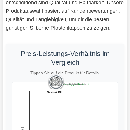
entscheidend sind Qualität und Haltbarkeit. Unsere
Produktauswahl basiert auf Kundenbewertungen,
Qualität und Langlebigkeit, um dir die besten
günstigen Silberne Pfostenkappen zu zeigen.
Preis-Leistungs-Verhältnis im
Vergleich
Tippen Sie auf ein Produkt für Details.
Teuer, schlecht bewertet
Preiswert, schlecht bewertet
Teuer, gut bewertet
Preiswert, gut bewertet
10 Stück Pfoste...
Scettar Pfosten...
Pfostenkappe VA...
LDXDRU 24 Stück...
8 Stück Pfosten...
Sonnewelt Pfost...
5 Stück verzink...