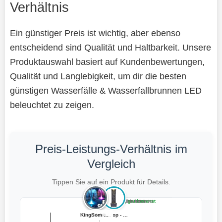
Verhältnis
Ein günstiger Preis ist wichtig, aber ebenso
entscheidend sind Qualität und Haltbarkeit. Unsere
Produktauswahl basiert auf Kundenbewertungen,
Qualität und Langlebigkeit, um dir die besten
günstigen Wasserfälle & Wasserfallbrunnen LED
beleuchtet zu zeigen.
Preis-Leistungs-Verhältnis im
Vergleich
Tippen Sie auf ein Produkt für Details.
Teuer, schlecht bewertet
Preiswert, schlecht bewertet
Teuer, gut bewertet
Preiswert, gut bewertet
KingSom 2026 Sp...
CISSIYOG Wasser...
Bestway Flowcle...
Künstlicher Que...
Peaktop - Garte...