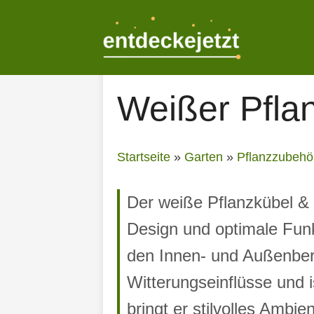
Zum
Inhalt
springen
Weißer Pflan
Startseite
»
Garten
»
Pflanzzubehö
Der weiße Pflanzkübel & 
Design und optimale Funkt
den Innen- und Außenbere
Witterungseinflüsse und i
bringt er stilvolles Ambi