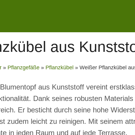
zkübel aus Kunststo
r
»
Pflanzgefäße
»
Pflanzkübel
»
Weißer Pflanzkübel aus
Blumentopf aus Kunststoff vereint erstklas
ionalität. Dank seines robusten Materials e
ich. Er besticht durch seine hohe Widers
st zudem leicht zu reinigen. Mit seinem at
ente in jeden Raum und auf jede Terrasse.