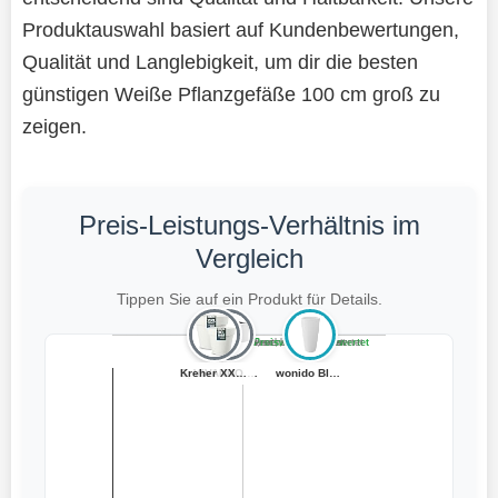
Produktauswahl basiert auf Kundenbewertungen,
Qualität und Langlebigkeit, um dir die besten
günstigen Weiße Pflanzgefäße 100 cm groß zu
zeigen.
Preis-Leistungs-Verhältnis im
Vergleich
Tippen Sie auf ein Produkt für Details.
Teuer, schlecht bewertet
Preiswert, schlecht bewertet
Teuer, gut bewertet
Preiswert, gut bewertet
Spetebo Kunstst...
Kreher XXL Pfla...
VIVANNO Pflanzt...
wonido Blumento...