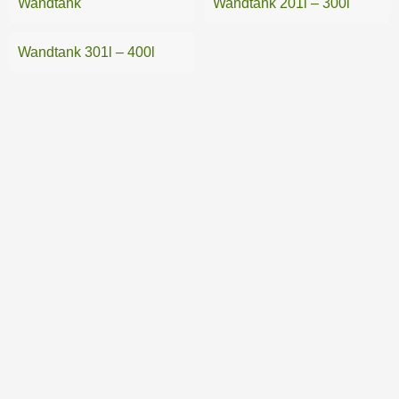
Wandtank
Wandtank 201l – 300l
Wandtank 301l – 400l