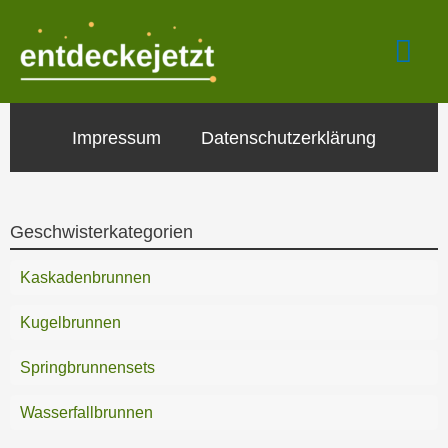
Zum
Hau
Inhalt
springen
Impressum
Datenschutzerklärung
Geschwisterkategorien
Kaskadenbrunnen
Kugelbrunnen
Springbrunnensets
Wasserfallbrunnen