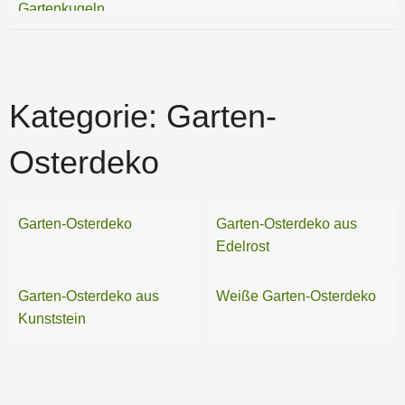
Gartenkugeln
Gartenstecker
Laternen
Kategorie:
Garten-
Sonnenfänger
Osterdeko
Weihnachtsdeko
Wetterfahnen
Garten-Osterdeko
Garten-Osterdeko aus
Edelrost
Windmühlen
Windspiele
Garten-Osterdeko aus
Weiße Garten-Osterdeko
Kunststein