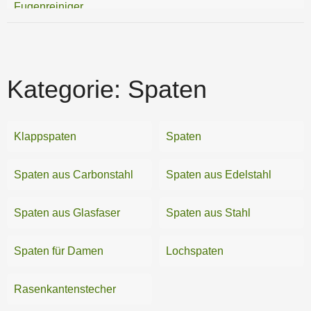
Fugenreiniger
Gartengabeln
Gartengeräte-Zubehör
Kategorie:
Spaten
Gartenmesser
Gartensägen
Klappspaten
Spaten
Gartensets
Spaten aus Carbonstahl
Spaten aus Edelstahl
Hacken
Spaten aus Glasfaser
Spaten aus Stahl
Häcksler
Spaten für Damen
Lochspaten
Harken
Holzspalter
Rasenkantenstecher