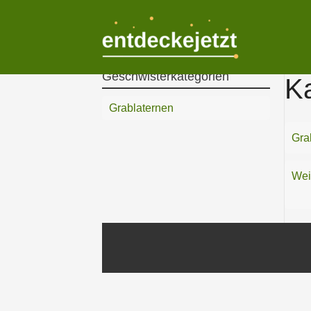
Zum
Inhalt
springen
Geschwisterkategorien
Ka
Grablaternen
Gra
Wei