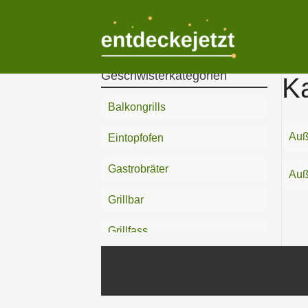
Zum
Inhalt
springen
Geschwisterkategorien
Ka
Balkongrills
Auß
Eintopfofen
Gastrobräter
Auß
Grillbar
Grillfass
Grills
Grillwagen