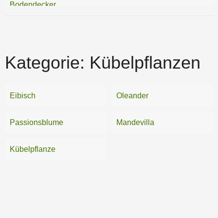
Bodendecker
Gartenkräuter
Heckenpflanzen
Kategorie:
Kübelpflanzen
Kletterpflanzen
Samen
Eibisch
Oleander
Stauden
Passionsblume
Mandevilla
Sträucher
Kübelpflanze
Teichpflanzen
Trauerfloristik
Zierpflanzen