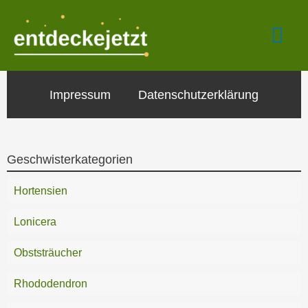
Zum
Hau
Inhalt
springen
Impressum
Datenschutzerklärung
Geschwisterkategorien
Hortensien
Lonicera
Obststräucher
Rhododendron