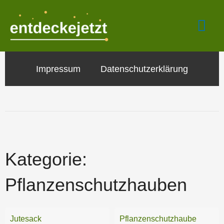
Zum
Hau
Inhalt
springen
Impressum
Datenschutzerklärung
Kategorie:
Pflanzenschutzhauben
Jutesack
Pflanzenschutzhaube