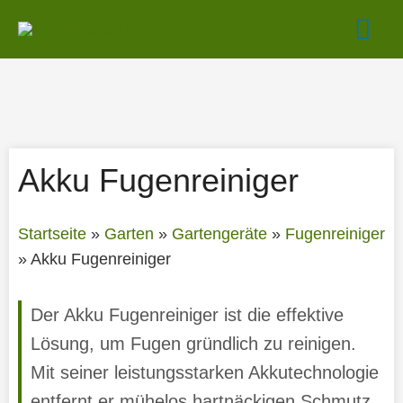
Zum
Hau
Inhalt
springen
Akku Fugenreiniger
Startseite
»
Garten
»
Gartengeräte
»
Fugenreiniger
»
Akku Fugenreiniger
Der Akku Fugenreiniger ist die effektive
Lösung, um Fugen gründlich zu reinigen.
Mit seiner leistungsstarken Akkutechnologie
entfernt er mühelos hartnäckigen Schmutz