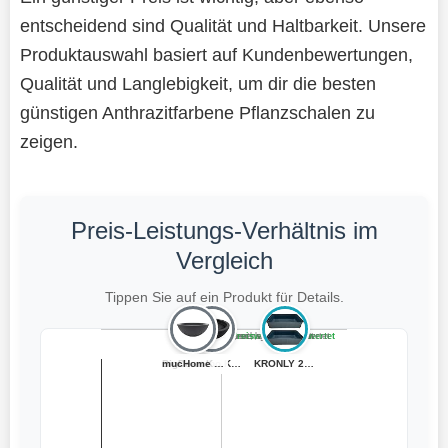
entscheidend sind Qualität und Haltbarkeit. Unsere
Produktauswahl basiert auf Kundenbewertungen,
Qualität und Langlebigkeit, um dir die besten
günstigen Anthrazitfarbene Pflanzschalen zu
zeigen.
Preis-Leistungs-Verhältnis im
Vergleich
Tippen Sie auf ein Produkt für Details.
Teuer, schlecht bewertet
Preiswert, schlecht bewertet
Teuer, gut bewertet
Preiswert, gut bewertet
BigDean Kunstst...
mucHome XXL Pfl...
Spetebo Kunstst...
KRONLY 2 Stück ...