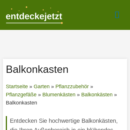
Zum
Hau
Inhalt
springen
Balkonkasten
Startseite
»
Garten
»
Pflanzzubehör
»
Pflanzgefäße
»
Blumenkästen
»
Balkonkästen
»
Balkonkasten
Entdecken Sie hochwertige Balkonkästen,
die Ihren Außenbereich in ein blühendes