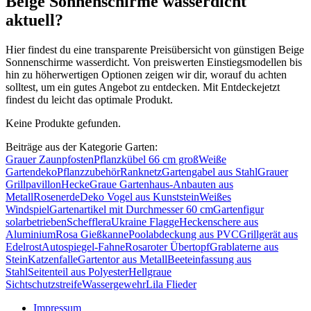
Beige Sonnenschirme wasserdicht
aktuell?
Hier findest du eine transparente Preisübersicht von günstigen Beige
Sonnenschirme wasserdicht. Von preiswerten Einstiegsmodellen bis
hin zu höherwertigen Optionen zeigen wir dir, worauf du achten
solltest, um ein gutes Angebot zu entdecken. Mit Entdeckejetzt
findest du leicht das optimale Produkt.
Keine Produkte gefunden.
Beiträge aus der Kategorie Garten:
Grauer Zaunpfosten
Pflanzkübel 66 cm groß
Weiße
Gartendeko
Pflanzzubehör
Ranknetz
Gartengabel aus Stahl
Grauer
Grillpavillon
Hecke
Graue Gartenhaus-Anbauten aus
Metall
Rosenerde
Deko Vogel aus Kunststein
Weißes
Windspiel
Gartenartikel mit Durchmesser 60 cm
Gartenfigur
solarbetrieben
Schefflera
Ukraine Flagge
Heckenschere aus
Aluminium
Rosa Gießkanne
Poolabdeckung aus PVC
Grillgerät aus
Edelrost
Autospiegel-Fahne
Rosaroter Übertopf
Grablaterne aus
Stein
Katzenfalle
Gartentor aus Metall
Beeteinfassung aus
Stahl
Seitenteil aus Polyester
Hellgraue
Sichtschutzstreife
Wassergewehr
Lila Flieder
Impressum