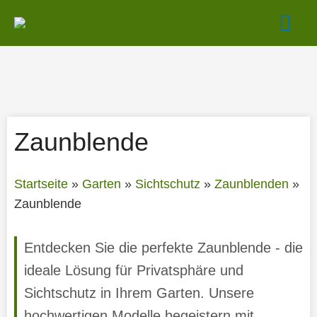
Zum
Hau
Inhalt
springen
Zaunblende
Startseite
»
Garten
»
Sichtschutz
»
Zaunblenden
»
Zaunblende
Entdecken Sie die perfekte Zaunblende - die
ideale Lösung für Privatsphäre und
Sichtschutz in Ihrem Garten. Unsere
hochwertigen Modelle begeistern mit