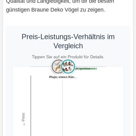
Qualität und Langlebigkeit, um dir die besten
günstigen Braune Deko Vögel zu zeigen.
Preis-Leistungs-Verhältnis im
Vergleich
Tippen Sie auf ein Produkt für Details.
Teuer, schlecht bewertet
Preiswert, schlecht bewertet
Teuer, gut bewertet
Preiswert, gut bewertet
JACKANNA 2 Stüc...
SOGHO 5 Stück D...
PIujsym 3 Stück...
ALEMIN Rost Vog...
xlwen Künstlich...
← Preis