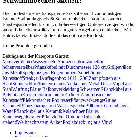
Schwimmbecken aktuell?
Hier findest du eine transparente Preisübersicht von günstigen
Braune Swimmingpools & Schwimmbecken. Von preiswerten
Einstiegsmodellen bis hin zu höherwertigen Optionen zeigen wir dir,
worauf du achten solltest, um ein gutes Angebot zu entdecken. Mit
Entdeckejetzt findest du leicht das optimale Produkt.
Keine Produkte gefunden.
Beiträge aus der Kategorie Garten:
Moosvernichter
Wasserspeier
Sonnenschirm-Zubehör
höhenverstellbar
Pflanzkübel mit Durchmesser 120 cm
Grillpavillon
aus Metall
Spielplatzgerät
Regentonnen-Zubehör aus
Kunststoff
Steakgrill
Auflagenbox 101l - 200l
Zaunpfosten aus
Stahl
Strandschirm
Sonnenschutz-Artikel aus Metall
Deko Vogel aus
Stahl
Wurfring
Blaue Balkonverkleidung
Schwarzer Pflanzkübel aus
Polyrattan
Rhododendron luteum
Grüner Zaunpfosten aus
Kunststoff
Elektronischer Pooltester
Pflanzwerkzeuge
Grüne
Schaukel
Pflanzenampel mit Wasserspeicher
Silberne Gartenhaus-
Wand
Pflanzkübel aus Keramik
Kalanchoen
Blaues
Sonnensegel
Grauer Pflanzkübel Outdoor
Holzspalter
stehend
Weihnachtsstern Außen
Poolabdeckung aus Vinyl
Impressum