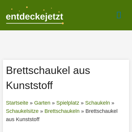
Zum
Hau
Inhalt
springen
Brettschaukel aus
Kunststoff
Startseite
»
Garten
»
Spielplatz
»
Schaukeln
»
Schaukelsitze
»
Brettschaukeln
»
Brettschaukel
aus Kunststoff