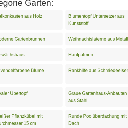
egorie Garten:
lkonkasten aus Holz
Blumentopf Untersetzer aus
Kunststoff
oderne Gartenbrunnen
Weihnachtslaterne aus Metal
ewächshaus
Hanfpalmen
avendelfarbene Blume
Rankhilfe aus Schmiedeeise
aler Übertopf
Graue Gartenhaus-Anbauten
aus Stahl
ißer Pflanzkübel mit
Runde Poolüberdachung mit
urchmesser 15 cm
Dach