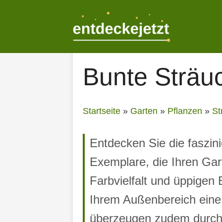
Zum
Inhalt
springen
Bunte Sträu
Startseite
»
Garten
»
Pflanzen
»
St
Entdecken Sie die faszin
Exemplare, die Ihren Gart
Farbvielfalt und üppigen 
Ihrem Außenbereich eine
überzeugen zudem durch i