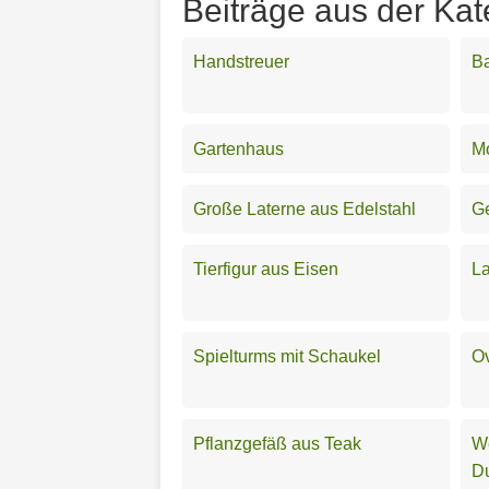
Beiträge aus der Kat
Handstreuer
Ba
Gartenhaus
M
Große Laterne aus Edelstahl
G
Tierfigur aus Eisen
L
Spielturms mit Schaukel
Ov
Pflanzgefäß aus Teak
We
D