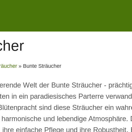
cher
räucher
»
Bunte Sträucher
ierende Welt der Bunte Sträucher - prächti
en in ein paradiesisches Parterre verwande
Blütenpracht sind diese Sträucher ein wahre
 harmonische und lebendige Atmosphäre. 
hre einfache Pflege und ihre Robustheit.