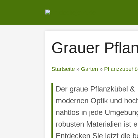
Zum
Inhalt
springen
Grauer Pfla
Startseite
»
Garten
»
Pflanzzubehö
Der graue Pflanzkübel & 
modernen Optik und hochw
nahtlos in jede Umgebung
robusten Materialien ist 
Entdecken Sie jetzt die 