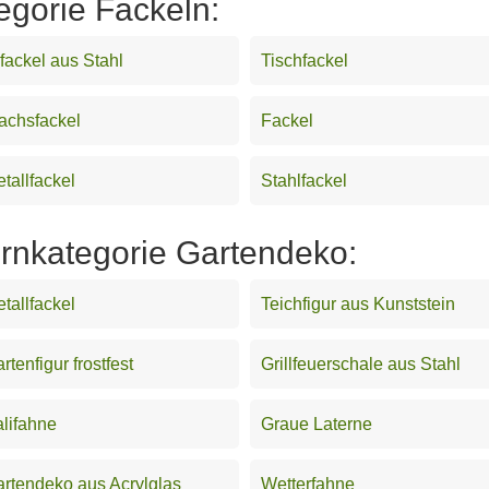
egorie Fackeln:
fackel aus Stahl
Tischfackel
achsfackel
Fackel
tallfackel
Stahlfackel
ernkategorie Gartendeko:
tallfackel
Teichfigur aus Kunststein
rtenfigur frostfest
Grillfeuerschale aus Stahl
lifahne
Graue Laterne
rtendeko aus Acrylglas
Wetterfahne