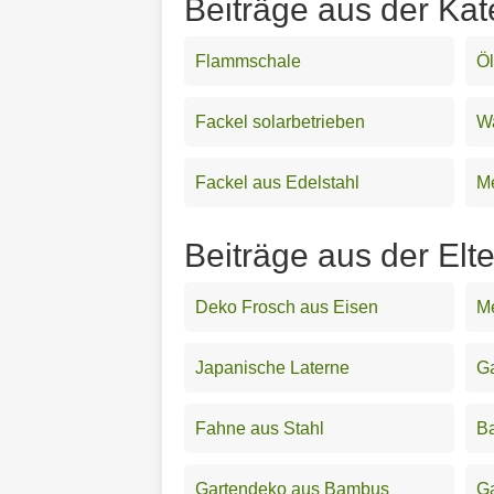
Beiträge aus der Kat
Flammschale
Öl
Fackel solarbetrieben
W
Fackel aus Edelstahl
Me
Beiträge aus der Elt
Deko Frosch aus Eisen
Me
Japanische Laterne
Ga
Fahne aus Stahl
Ba
Gartendeko aus Bambus
Ga