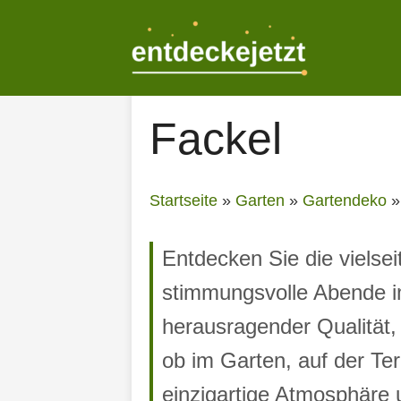
Zum
Inhalt
springen
Fackel
Startseite
»
Garten
»
Gartendeko
Entdecken Sie die vielsei
stimmungsvolle Abende i
herausragender Qualität
ob im Garten, auf der Te
einzigartige Atmosphäre u