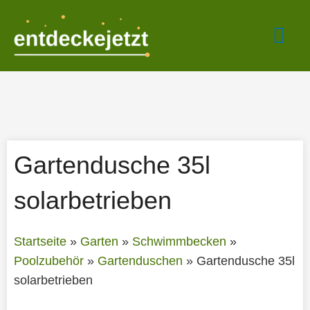
Zum
Hau
Inhalt
springen
Gartendusche 35l
solarbetrieben
Startseite
»
Garten
»
Schwimmbecken
»
Poolzubehör
»
Gartenduschen
»
Gartendusche 35l
solarbetrieben