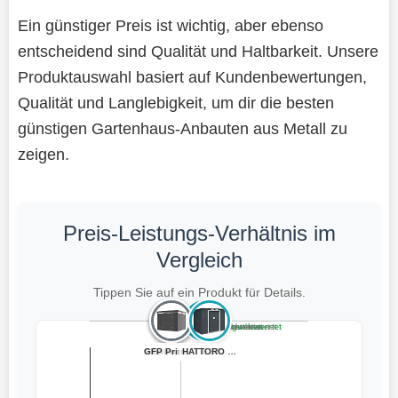
Ein günstiger Preis ist wichtig, aber ebenso
entscheidend sind Qualität und Haltbarkeit. Unsere
Produktauswahl basiert auf Kundenbewertungen,
Qualität und Langlebigkeit, um dir die besten
günstigen Gartenhaus-Anbauten aus Metall zu
zeigen.
Preis-Leistungs-Verhältnis im
Vergleich
Tippen Sie auf ein Produkt für Details.
Teuer, schlecht bewertet
Preiswert, schlecht bewertet
Teuer, gut bewertet
Preiswert, gut bewertet
Juskys Gerätesc...
GFP Primeyard G...
4×8 FT Metall G...
Outsunny Metall...
HATTORO S250 Me...
Albatros Geräte...
GARDEBRUK® Gerä...
HATTORO P100 Ga...