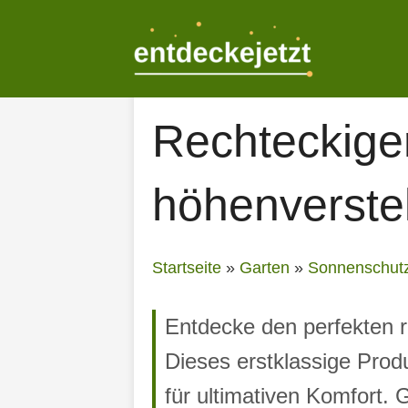
Zum
Inhalt
springen
Rechteckige
höhenverstel
Startseite
»
Garten
»
Sonnenschut
Entdecke den perfekten r
Dieses erstklassige Prod
für ultimativen Komfort.