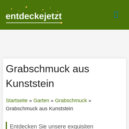
Zum
Hau
Inhalt
springen
Grabschmuck aus
Kunststein
Startseite
»
Garten
»
Grabschmuck
»
Grabschmuck aus Kunststein
Entdecken Sie unsere exquisiten