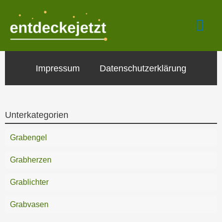
Zum
Hau
Inhalt
springen
Impressum
Datenschutzerklärung
Unterkategorien
Grabengel
Grabherzen
Grablichter
Grabvasen