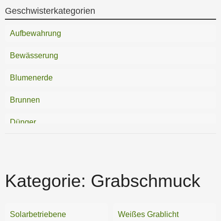
Geschwisterkategorien
Aufbewahrung
Bewässerung
Blumenerde
Brunnen
Dünger
Gartendeko
Gartengeräte
Kategorie:
Grabschmuck
Gartenhäuser
Gartenspielzeug
Solarbetriebene
Weißes Grablicht