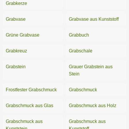
Grabkerze
Gartenzäune
Grabvase
Grabvase aus Kunststoff
Gewächshäuser
Grillen
Grüne Grabvase
Grabbuch
Pavillons
Grabkreuz
Grabschale
Pflanzen
Grabstein
Grauer Grabstein aus
Pflanzenschutz
Stein
Pflanzzubehör
Frostfester Grabschmuck
Grabschmuck
Schneeräumung
Grabschmuck aus Glas
Grabschmuck aus Holz
Schwimmbecken
Grabschmuck aus
Grabschmuck aus
Sichtschutz
Kunststein
Kunststoff