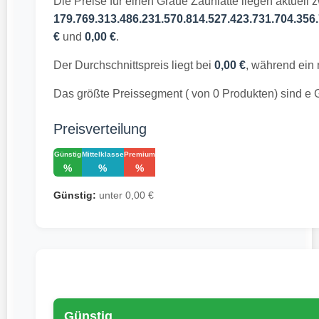
Die Preise für einen Graue Zaunlatte liegen aktuell 
179.769.313.486.231.570.814.527.423.731.704.356.
€
und
0,00 €
.
Der Durchschnittspreis liegt bei
0,00 €
, während ein 
Das größte Preissegment ( von 0 Produkten) sind e 
Preisverteilung
Günstig
Mittelklasse
Premium
%
%
%
Günstig:
unter 0,00 €
Günstig