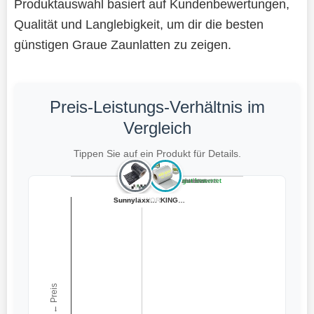
Produktauswahl basiert auf Kundenbewertungen,
Qualität und Langlebigkeit, um dir die besten
günstigen Graue Zaunlatten zu zeigen.
Preis-Leistungs-Verhältnis im
Vergleich
Tippen Sie auf ein Produkt für Details.
Teuer, schlecht bewertet
Preiswert, schlecht bewertet
Teuer, gut bewertet
Preiswert, gut bewertet
Mega Holz WPC Z...
vidaXL Lattenza...
hanit® Zaunlatt...
Sunnylaxx PVC S...
WORKINGHOUSE PV...
← Preis