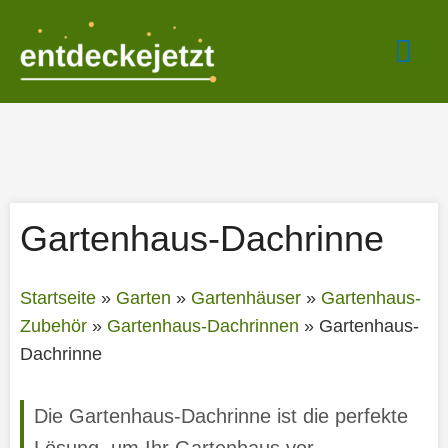
Zum
Hau
Inhalt
springen
Gartenhaus-Dachrinne
Startseite
»
Garten
»
Gartenhäuser
»
Gartenhaus-
Zubehör
»
Gartenhaus-Dachrinnen
»
Gartenhaus-
Dachrinne
Die Gartenhaus-Dachrinne ist die perfekte
Lösung, um Ihr Gartenhaus vor